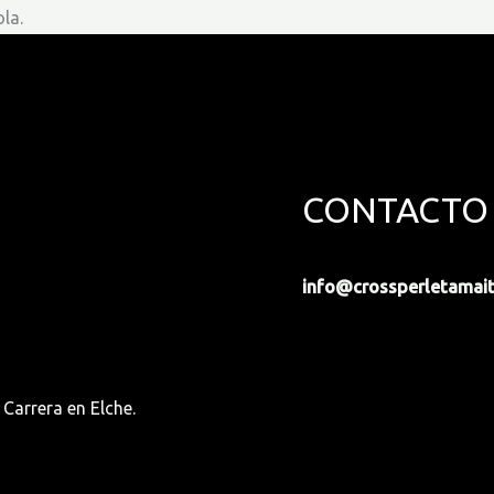
la.
CONTACTO
info@crossperletamai
Carrera en Elche.